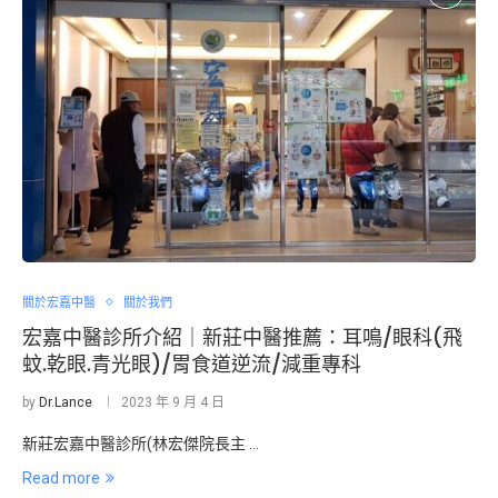
關於宏嘉中醫
關於我們
宏嘉中醫診所介紹｜新莊中醫推薦：耳鳴/眼科(飛
蚊.乾眼.青光眼)/胃食道逆流/減重專科
by
Dr.Lance
2023 年 9 月 4 日
新莊宏嘉中醫診所(林宏傑院長主 …
Read more