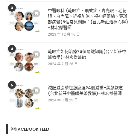
3
中醫眼科 (乾眼症、飛蚊症、青光眼、老花
眼、白內障、近視防治、視神經萎縮、黃斑
部病變)5個常見問題：(台北新莊治療心得)
–林宏傑醫師
2023 年 12 月 16 日
4
乾眼症如何治療?6個關鍵知識(台北新莊中
醫教學)–林宏傑醫師
2024 年 7 月 26 日
5
減肥減脂茶包怎麼選?4個減重+美顏觀念
(台北新莊中醫纖美茶教學)–林宏傑醫師
2024 年 3 月 25 日
FACEBOOK FEED