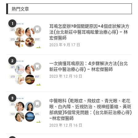
熱門文章
1
耳鳴怎麼辦?8個關鍵原因+4個症狀解決方
法(台北新莊中醫耳鳴眩暈治療心得) – 林
宏傑醫師
2023 年 9 月 17 日
2
一次搞懂耳鳴原因：4步驟解決方法(台北
新莊中醫治療心得) – 林宏傑醫師
2023 年 12 月 10 日
3
中醫眼科 (乾眼症、飛蚊症、青光眼、老花
眼、白內障、近視防治、視神經萎縮、黃斑
部病變)5個常見問題：(台北新莊治療心得)
–林宏傑醫師
2023 年 12 月 16 日