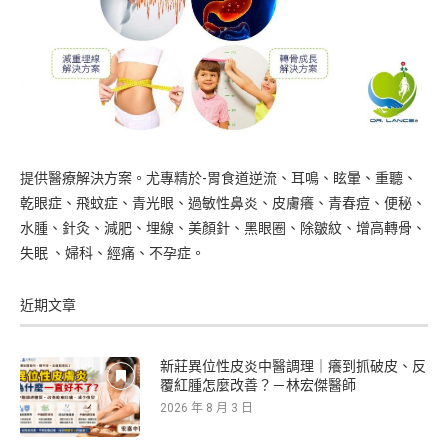
提供醫療解決方案。尤專精於-胃食道逆流、耳鳴、眩暈、重聽、
乾眼症、飛蚊症、青光眼、過敏性鼻炎、皮膚癢、青春痘、便秘、
水腫、針灸、減肥、埋線、美顏針、黑眼圈、除皺紋、增高轉骨、
失眠 、婦科、經痛、不孕症。
近期文章
新莊異位性皮炎中醫調理｜癢到抓破皮、反
覆紅腫怎麼改善？－林宏傑醫師
2026 年 8 月 3 日