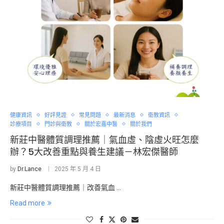
健康資訊
好評見證
常見問題
最新消息
衛教資訊
診療項目
門診與衛教
關於宏嘉中醫
關於我們
新莊中醫體質調理推薦｜氣血虛、陰虛火旺怎麼
辦？5大改善重點與養生建議－林宏傑醫師
by
Dr.Lance
2025 年 5 月 4 日
新莊中醫體質調理推薦｜改善氣血 …
Read more