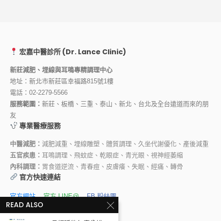
宏嘉中醫診所 (Dr. Lance Clinic)
新莊減肥、埋線與耳鳴專精調理中心
地址：新北市新莊區幸福路815號1樓
電話：
02-2279-5566
服務範圍：
新莊、板橋、三重、泰山、新北、台北及全台遠道而來的朋
友
專業醫療服務
中醫減肥：
減肥減重、埋線雕塑、體質調理、久坐代謝優化、產後減重
五官疾患：
耳鳴調理、飛蚊症、乾眼症、青光眼、視神經萎縮
內科調理：
胃食道逆流、青春痘、皮膚癢、失眠、經痛、轉骨
官方快速連結
官方網站
官方 LINE@
FB 粉絲團
READ ALSO
YouTube 頻道
林宏傑醫師 FB