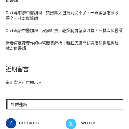
傑醫師
新莊蕁麻疹中醫調理｜突然起大包癢到受不了、一直復發怎麼改
善？－林宏傑醫師
新莊濕疹中醫調理｜皮膚紅癢、乾燥脫屑怎麼改善？－林宏傑醫師
青春痘反覆發作的中醫體質解析｜新莊皮膚門診與暗瘡調理經驗－
林宏傑醫師
近期留言
尚無留言可供顯示。
社群連結
FACEBOOK
TWITTER