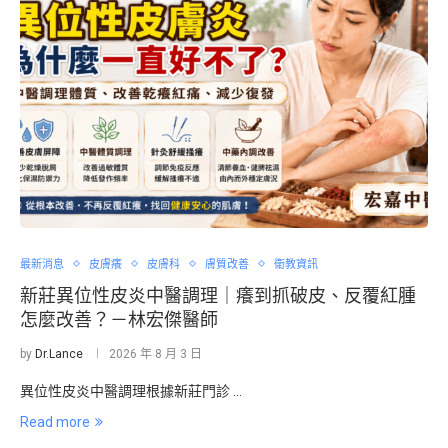
最新消息
皮膚癢
皮膚科
膚質改善
衛教資訊
新莊異位性皮炎中醫調理｜癢到抓破皮、反覆紅腫
怎麼改善？－林宏傑醫師
by
Dr.Lance
2026 年 8 月 3 日
異位性皮炎中醫調理根據新莊門診 …
Read more