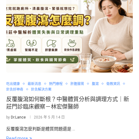
吃出健康
最新消息
熱門療程
肝膽腸胃
腹瀉
衛教資訊
針灸好神奇
針灸解決方案
反覆腹瀉如何斷根？中醫體質分析與調理方式｜新
莊門診臨床觀察－林宏傑醫師
by
Dr.Lance
2026 年 5 月 14 日
反覆腹瀉怎麼判斷是體質問題還是 …
Read more