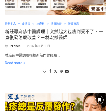
最新消息
皮膚癢
皮膚科
膚質改善
衛教資訊
新莊蕁麻疹中醫調理｜突然起大包癢到受不了、一
直復發怎麼改善？－林宏傑醫師
by
Dr.Lance
2026 年 8 月 3 日
蕁麻疹中醫調理根據新莊門診經驗 …
Read more