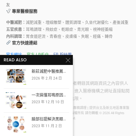
友
專業醫療服務
中醫減肥：
減肥減重、埋線雕塑、體質調理、久坐代謝優化、產後減重
五官疾患：
耳鳴調理、飛蚊症、乾眼症、青光眼、視神經萎縮
內科調理：
胃食道逆流、青春痘、皮膚癢、失眠、經痛、轉骨
官方快速連結
官方網站
官方 LINE@
FB 粉絲團
READ ALSO
YouTube 頻道
林宏傑醫師 FB
新莊減肥中醫推薦...
2026 年 2 月 24 日
版權所有 禁止任何網際網路服務業者轉錄其網路資訊之內容供人
點閱。但以網路搜尋或超連結方式，進入醫療機構之網址直接點閱
一次搞懂耳鳴原因...
者，不在此限。
2023 年 12 月 10 日
© 宏嘉中醫診所 | 新莊中醫減肥、埋線、耳鳴專精調理 | 提供台北及新北地區專業醫
療諮詢 | 本網頁由林宏傑醫師專業審閱 | 版權所有 請勿轉載 © 2026 All Rights
臉部拉提解決黑眼...
Reserved.
2023 年 11 月 2 日