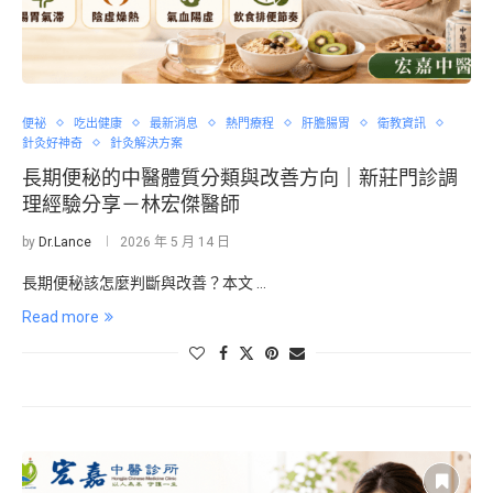
便祕
吃出健康
最新消息
熱門療程
肝膽腸胃
衛教資訊
針灸好神奇
針灸解決方案
長期便秘的中醫體質分類與改善方向｜新莊門診調
理經驗分享－林宏傑醫師
by
Dr.Lance
2026 年 5 月 14 日
長期便秘該怎麼判斷與改善？本文 …
Read more