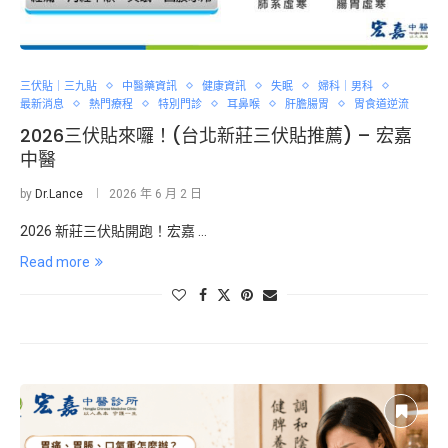
三伏貼｜三九貼
中醫藥資訊
健康資訊
失眠
婦科｜男科
最新消息
熱門療程
特別門診
耳鼻喉
肝膽腸胃
胃食道逆流
2026三伏貼來囉！(台北新莊三伏貼推薦) – 宏嘉
中醫
by
Dr.Lance
2026 年 6 月 2 日
2026 新莊三伏貼開跑！宏嘉 …
Read more