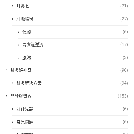
耳鼻喉
(21)
肝膽腸胃
(27)
便祕
(6)
胃食道逆流
(17)
腹瀉
(3)
針灸好神奇
(96)
針灸解決方案
(94)
門診與衛教
(153)
好評見證
(6)
常見問題
(6)