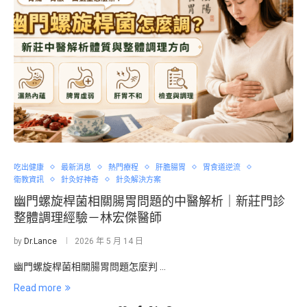
吃出健康
最新消息
熱門療程
肝膽腸胃
胃食道逆流
衛教資訊
針灸好神奇
針灸解決方案
幽門螺旋桿菌相關腸胃問題的中醫解析｜新莊門診
整體調理經驗－林宏傑醫師
by
Dr.Lance
2026 年 5 月 14 日
幽門螺旋桿菌相關腸胃問題怎麼判 …
Read more