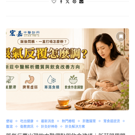
便祕
吃出健康
最新消息
熱門療程
肝膽腸胃
胃食道逆流
腹瀉
衛教資訊
針灸好神奇
針灸解決方案