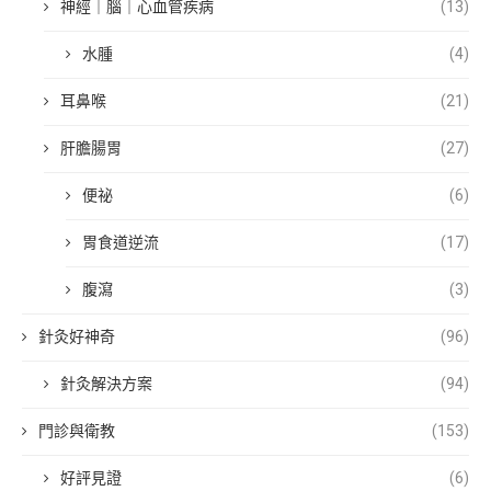
神經｜腦｜心血管疾病
(13)
水腫
(4)
耳鼻喉
(21)
肝膽腸胃
(27)
便祕
(6)
胃食道逆流
(17)
腹瀉
(3)
針灸好神奇
(96)
針灸解決方案
(94)
門診與衛教
(153)
好評見證
(6)