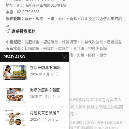
地址：新北市新莊區幸福路815號1樓
電話：
02-2279-5566
服務範圍：
新莊、板橋、三重、泰山、新北、台北及全台遠道而來的朋
友
專業醫療服務
中醫減肥：
減肥減重、埋線雕塑、體質調理、久坐代謝優化、產後減重
五官疾患：
耳鳴調理、飛蚊症、乾眼症、青光眼、視神經萎縮
內科調理：
胃食道逆流、青春痘、皮膚癢、失眠、經痛、轉骨
READ ALSO
官方快速連結
在新莊想減肥怎麼...
官方網站
官方 LINE@
FB 粉絲團
2026 年 4 月 26 日
YouTube 頻道
林宏傑醫師 FB
濕疹怎麼辦？新莊...
2025 年 12 月 24 日
版權所有 禁止任何網際網路服務業者轉錄其網路資訊之內容供人
點閱。但以網路搜尋或超連結方式，進入醫療機構之網址直接點閱
月經晚來怎麼辦？...
者，不在此限。
2025 年 11 月 8 日
© 宏嘉中醫診所 | 新莊中醫減肥、埋線、耳鳴專精調理 | 提供台北及新北地區專業醫
療諮詢 | 本網頁由林宏傑醫師專業審閱 | 版權所有 請勿轉載 © 2026 All Rights