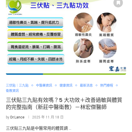
三伏貼｜三九貼
中醫藥資訊
健康資訊
最新消息
熱門療程
衛教資訊
三伏貼三九貼有效嗎？5 大功效＋改善過敏與體質
的完整指南（新莊中醫衛教）－林宏傑醫師
by
Dr.Lance
2025 年 11 月 18 日
三伏貼三九貼是中醫常用的體質調 …