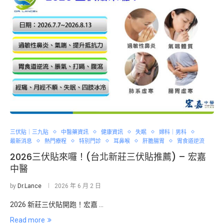
三伏貼｜三九貼
中醫藥資訊
健康資訊
失眠
婦科｜男科
最新消息
熱門療程
特別門診
耳鼻喉
肝膽腸胃
胃食道逆流
2026三伏貼來囉！(台北新莊三伏貼推薦) – 宏嘉
中醫
by
Dr.Lance
2026 年 6 月 2 日
2026 新莊三伏貼開跑！宏嘉 …
Read more