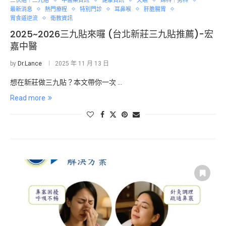
三伏貼｜三九貼
中醫藥資訊
健康資訊
失眠
婦科｜男科
最新消息
熱門療程
特別門診
耳鼻喉
肝膽腸胃
胃食道逆流
衛教資訊
2025~2026三九貼來囉 (台北新莊三九貼推薦)-宏
嘉中醫
by
Dr.Lance
2025 年 11 月 13 日
想在新莊做三九貼？本文帶你一次 …
Read more