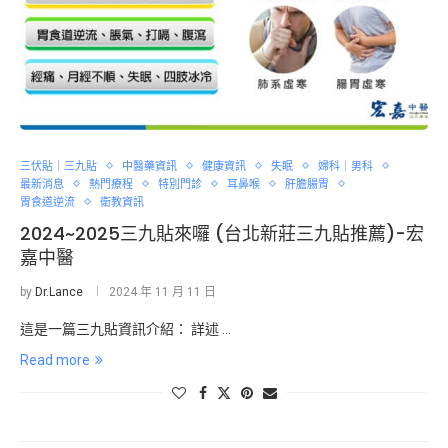
三伏貼｜三九貼
中醫藥資訊
健康資訊
失眠
婦科｜男科
最新消息
熱門療程
特別門診
耳鼻喉
肝膽腸胃
胃食道逆流
衛教資訊
2024~2025三九貼來囉 (台北新莊三九貼推薦)-宏
嘉中醫
by
Dr.Lance
2024 年 11 月 11 日
這是一篇三九貼資訊介紹： 詳述 …
Read more