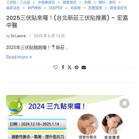
三伏貼｜三九貼
中醫藥資訊
健康資訊
失眠
婦科｜男科
最新消息
熱門療程
特別門診
耳鼻喉
肝膽腸胃
胃食道逆流
2025三伏貼來囉！(台北新莊三伏貼推薦) – 宏嘉
中醫
by
Dr.Lance
2025 年 6 月 13 日
2025年三伏貼開跑囉！
新莊 …
Read more