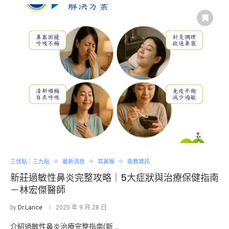
三伏貼｜三九貼
最新消息
耳鼻喉
衛教資訊
新莊過敏性鼻炎完整攻略｜5大症狀與治療保健指南
－林宏傑醫師
by
Dr.Lance
2025 年 9 月 28 日
介紹過敏性鼻炎治療完整指南(新 …