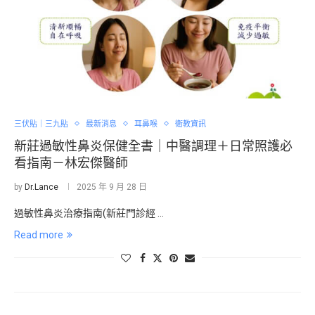
三伏貼｜三九貼
最新消息
耳鼻喉
衛教資訊
新莊過敏性鼻炎保健全書｜中醫調理＋日常照護必
看指南－林宏傑醫師
by
Dr.Lance
2025 年 9 月 28 日
過敏性鼻炎治療指南(新莊門診經 …
Read more