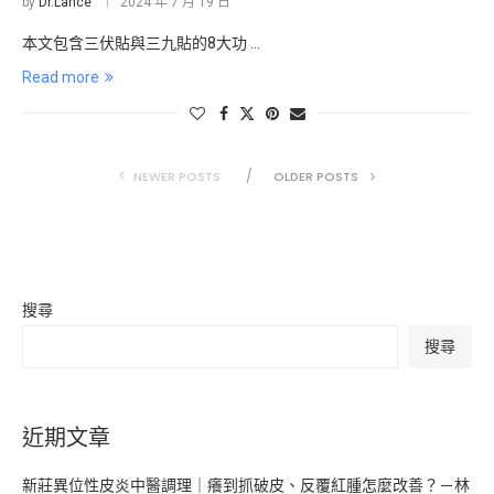
by
Dr.Lance
2024 年 7 月 19 日
本文包含三伏貼與三九貼的8大功 …
Read more
NEWER POSTS
OLDER POSTS
搜尋
搜尋
近期文章
新莊異位性皮炎中醫調理｜癢到抓破皮、反覆紅腫怎麼改善？－林