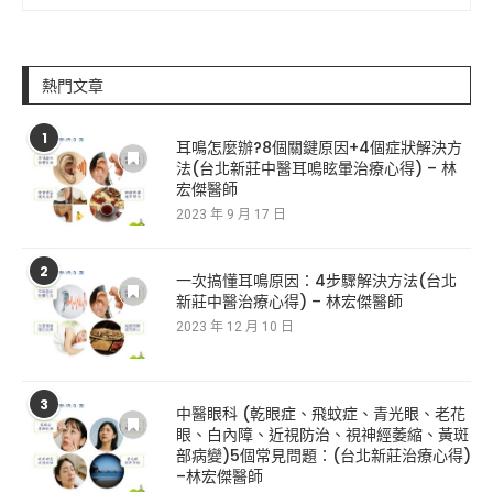
熱門文章
1
耳鳴怎麼辦?8個關鍵原因+4個症狀解決方
法(台北新莊中醫耳鳴眩暈治療心得) – 林
宏傑醫師
2023 年 9 月 17 日
2
一次搞懂耳鳴原因：4步驟解決方法(台北
新莊中醫治療心得) – 林宏傑醫師
2023 年 12 月 10 日
3
中醫眼科 (乾眼症、飛蚊症、青光眼、老花
眼、白內障、近視防治、視神經萎縮、黃斑
部病變)5個常見問題：(台北新莊治療心得)
–林宏傑醫師