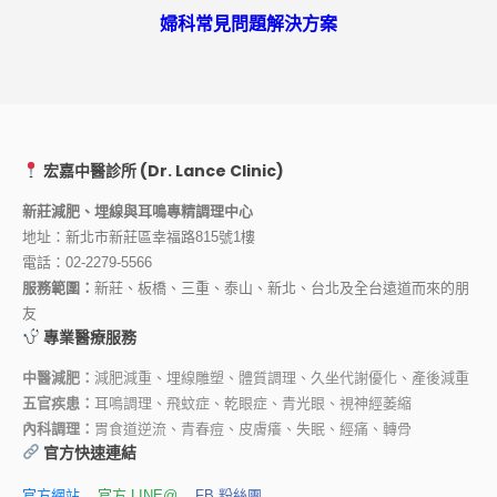
婦科常見問題解決方案
宏嘉中醫診所 (Dr. Lance Clinic)
新莊減肥、埋線與耳鳴專精調理中心
地址：新北市新莊區幸福路815號1樓
電話：
02-2279-5566
服務範圍：
新莊、板橋、三重、泰山、新北、台北及全台遠道而來的朋
友
專業醫療服務
中醫減肥：
減肥減重、埋線雕塑、體質調理、久坐代謝優化、產後減重
五官疾患：
耳鳴調理、飛蚊症、乾眼症、青光眼、視神經萎縮
內科調理：
胃食道逆流、青春痘、皮膚癢、失眠、經痛、轉骨
官方快速連結
官方網站
官方 LINE@
FB 粉絲團