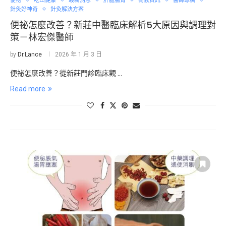
便祕
吃出健康
最新消息
肝膽腸胃
衛教資訊
醫師專欄
針灸好神奇
針灸解決方案
便祕怎麼改善？新莊中醫臨床解析5大原因與調理對
策－林宏傑醫師
by
Dr.Lance
2026 年 1 月 3 日
便祕怎麼改善？從新莊門診臨床觀 …
Read more