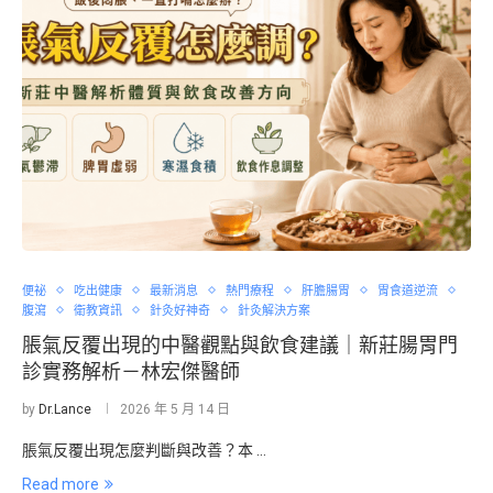
便祕
吃出健康
最新消息
熱門療程
肝膽腸胃
胃食道逆流
腹瀉
衛教資訊
針灸好神奇
針灸解決方案
脹氣反覆出現的中醫觀點與飲食建議｜新莊腸胃門
診實務解析－林宏傑醫師
by
Dr.Lance
2026 年 5 月 14 日
脹氣反覆出現怎麼判斷與改善？本 …
Read more