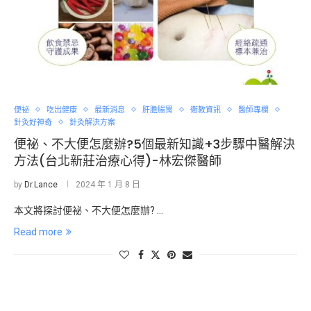
便祕
吃出健康
最新消息
肝膽腸胃
衛教資訊
醫師專欄
針灸好神奇
針灸解決方案
便祕、不大便怎麼辦?5個最新知識+3步驟中醫解決
方法(台北新莊治療心得)-林宏傑醫師
by
Dr.Lance
2024 年 1 月 8 日
本文將探討便祕、不大便怎麼辦? …
Read more