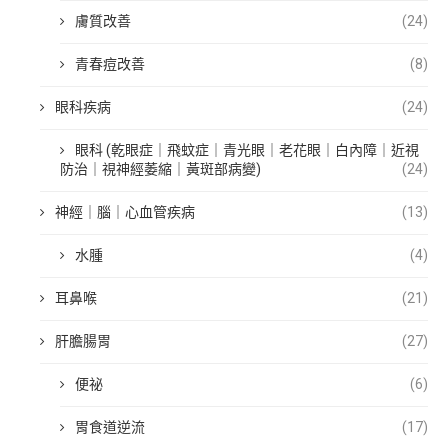
膚質改善
(24)
青春痘改善
(8)
眼科疾病
(24)
眼科 (乾眼症｜飛蚊症｜青光眼｜老花眼｜白內障｜近視
防治｜視神經萎縮｜黃斑部病變)
(24)
神經｜腦｜心血管疾病
(13)
水腫
(4)
耳鼻喉
(21)
肝膽腸胃
(27)
便祕
(6)
胃食道逆流
(17)