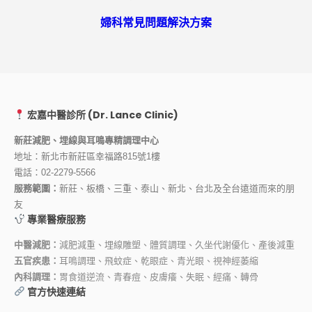
婦科常見問題解決方案
宏嘉中醫診所 (Dr. Lance Clinic)
新莊減肥、埋線與耳鳴專精調理中心
地址：新北市新莊區幸福路815號1樓
電話：
02-2279-5566
服務範圍：
新莊、板橋、三重、泰山、新北、台北及全台遠道而來的朋
友
專業醫療服務
中醫減肥：
減肥減重、埋線雕塑、體質調理、久坐代謝優化、產後減重
五官疾患：
耳鳴調理、飛蚊症、乾眼症、青光眼、視神經萎縮
內科調理：
胃食道逆流、青春痘、皮膚癢、失眠、經痛、轉骨
官方快速連結