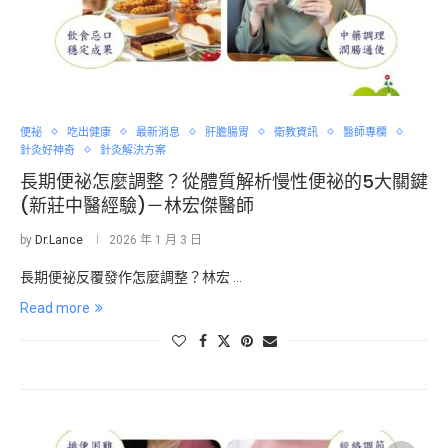
便祕
吃出健康
最新消息
肝膽腸胃
衛教資訊
醫師專欄
針灸好神奇
針灸解決方案
長期便祕怎麼調整？從體質解析慢性便祕的5大關鍵
(新莊中醫經驗)－林宏傑醫師
by
Dr.Lance
2026 年 1 月 3 日
長期便祕反覆發作怎麼調整？林宏 …
Read more