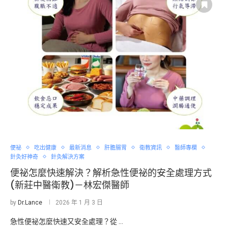
便祕
吃出健康
最新消息
肝膽腸胃
衛教資訊
醫師專欄
針灸好神奇
針灸解決方案
便祕怎麼快速解決？解析急性便祕的安全處理方式
(新莊中醫衛教)－林宏傑醫師
by
Dr.Lance
2026 年 1 月 3 日
急性便祕怎麼快速又安全處理？從 …