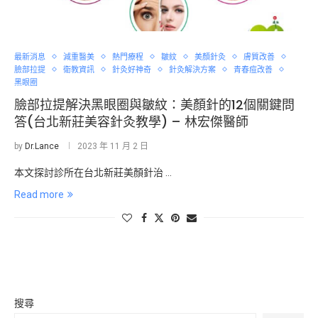
最新消息
減重醫美
熱門療程
皺紋
美顏針灸
膚質改善
臉部拉提
衛教資訊
針灸好神奇
針灸解決方案
青春痘改善
黑眼圈
臉部拉提解決黑眼圈與皺紋：美顏針的12個關鍵問
答(台北新莊美容針灸教學) – 林宏傑醫師
by
Dr.Lance
2023 年 11 月 2 日
本文探討診所在台北新莊美顏針治 …
Read more
搜尋