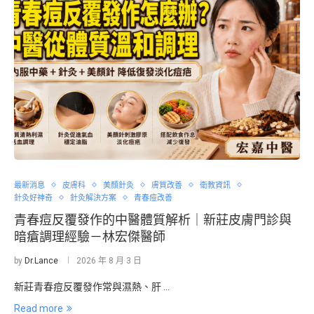
最新消息
皮膚科
美顏針灸
膚質改善
衛教資訊
針灸好神奇
針灸解決方案
青春痘改善
青春痘反覆發作的中醫體質解析｜新莊皮膚門診與
暗瘡調理經驗－林宏傑醫師
by
Dr.Lance
2026 年 8 月 3 日
新莊青春痘反覆發作常與濕熱、肝 …
Read more