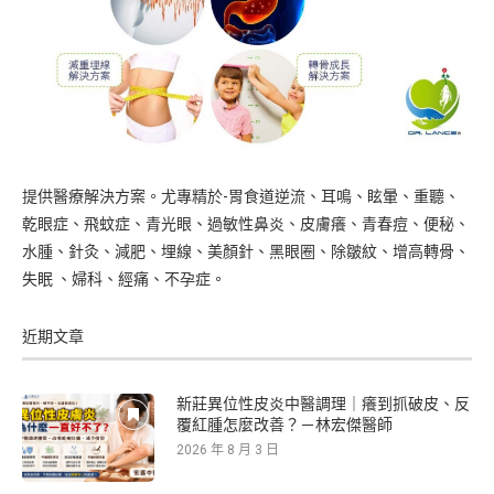
提供醫療解決方案。尤專精於-胃食道逆流、耳鳴、眩暈、重聽、
乾眼症、飛蚊症、青光眼、過敏性鼻炎、皮膚癢、青春痘、便秘、
水腫、針灸、減肥、埋線、美顏針、黑眼圈、除皺紋、增高轉骨、
失眠 、婦科、經痛、不孕症。
近期文章
新莊異位性皮炎中醫調理｜癢到抓破皮、反
覆紅腫怎麼改善？－林宏傑醫師
2026 年 8 月 3 日