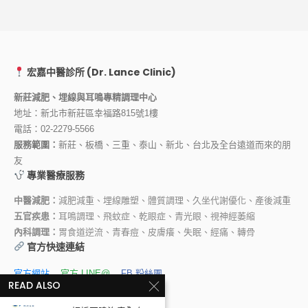
宏嘉中醫診所 (Dr. Lance Clinic)
新莊減肥、埋線與耳鳴專精調理中心
地址：新北市新莊區幸福路815號1樓
電話：
02-2279-5566
服務範圍：
新莊、板橋、三重、泰山、新北、台北及全台遠道而來的朋
友
專業醫療服務
中醫減肥：
減肥減重、埋線雕塑、體質調理、久坐代謝優化、產後減重
五官疾患：
耳鳴調理、飛蚊症、乾眼症、青光眼、視神經萎縮
內科調理：
胃食道逆流、青春痘、皮膚癢、失眠、經痛、轉骨
官方快速連結
官方網站
官方 LINE@
FB 粉絲團
READ ALSO
YouTube 頻道
林宏傑醫師 FB