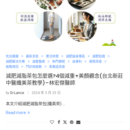
吃出健康
最新消息
樂活休閒
減肥瘦身專區
減肥知識
減肥解決方案
減重醫美
熱門療程
皮膚科
膚質改善
衛教資訊
門診與衛教
青春痘改善
減肥減脂茶包怎麼選?4個減重+美顏觀念(台北新莊
中醫纖美茶教學)–林宏傑醫師
by
Dr.Lance
2024 年 3 月 25 日
本文介紹減肥減脂茶包(纖美茶) …
Read more