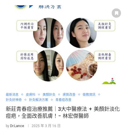
最新消息
皮膚科
美顏針灸
膚質改善
衛教資訊
針灸好神奇
針灸解決方案
青春痘改善
新莊青春痘治療推薦｜3大中醫療法 + 美顏針淡化
痘疤，全面改善肌膚！- 林宏傑醫師
by
Dr.Lance
2025 年 3 月 16 日