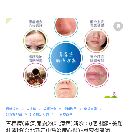
最新消息
皮膚科
美顏針灸
膚質改善
衛教資訊
針灸好神奇
針灸解決方案
青春痘改善
青春痘(痤瘡.面皰.粉刺.痘疤)消除：6個關鍵+美顏
針淡斑(台北新莊中醫治療心得)-林宏傑醫師