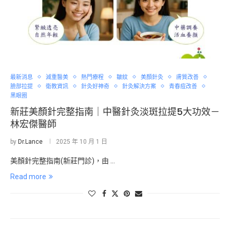
最新消息
減重醫美
熱門療程
皺紋
美顏針灸
膚質改善
臉部拉提
衛教資訊
針灸好神奇
針灸解決方案
青春痘改善
黑眼圈
新莊美顏針完整指南｜中醫針灸淡斑拉提5大功效－
林宏傑醫師
by
Dr.Lance
2025 年 10 月 1 日
美顏針完整指南(新莊門診)，由 …
Read more