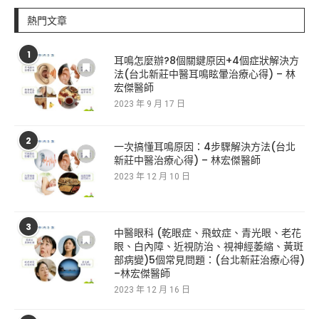
熱門文章
1
耳鳴怎麼辦?8個關鍵原因+4個症狀解決方
法(台北新莊中醫耳鳴眩暈治療心得) – 林
宏傑醫師
2023 年 9 月 17 日
2
一次搞懂耳鳴原因：4步驟解決方法(台北
新莊中醫治療心得) – 林宏傑醫師
2023 年 12 月 10 日
3
中醫眼科 (乾眼症、飛蚊症、青光眼、老花
眼、白內障、近視防治、視神經萎縮、黃斑
部病變)5個常見問題：(台北新莊治療心得)
–林宏傑醫師
2023 年 12 月 16 日