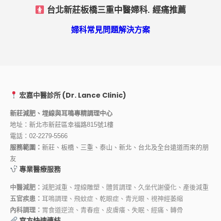
台北新莊板橋三重中醫婦科. 經痛推薦
婦科常見問題解決方案
宏嘉中醫診所 (Dr. Lance Clinic)
新莊減肥、埋線與耳鳴專精調理中心
地址：新北市新莊區幸福路815號1樓
電話：
02-2279-5566
服務範圍：
新莊、板橋、三重、泰山、新北、台北及全台遠道而來的朋
友
專業醫療服務
中醫減肥：
減肥減重、埋線雕塑、體質調理、久坐代謝優化、產後減重
五官疾患：
耳鳴調理、飛蚊症、乾眼症、青光眼、視神經萎縮
內科調理：
胃食道逆流、青春痘、皮膚癢、失眠、經痛、轉骨
官方快速連結