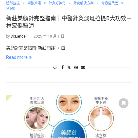
臉部拉提
衛教資訊
針灸好神奇
針灸解決方案
青春痘改善
黑眼圈
新莊美顏針完整指南｜中醫針灸淡斑拉提5大功效－
林宏傑醫師
by
Dr.Lance
2025 年 10 月 1 日
美顏針完整指南(新莊門診)，由 …
Read more