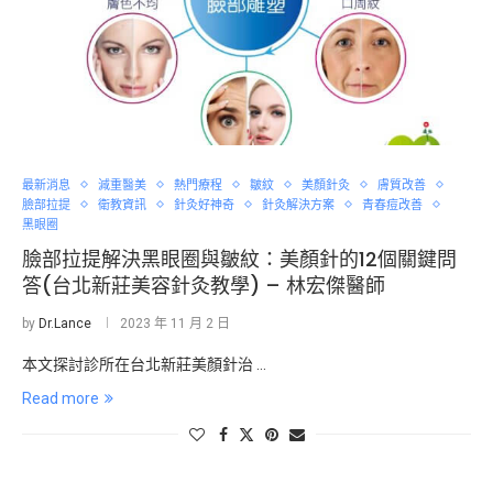
最新消息
減重醫美
熱門療程
皺紋
美顏針灸
膚質改善
臉部拉提
衛教資訊
針灸好神奇
針灸解決方案
青春痘改善
黑眼圈
臉部拉提解決黑眼圈與皺紋：美顏針的12個關鍵問
答(台北新莊美容針灸教學) – 林宏傑醫師
by
Dr.Lance
2023 年 11 月 2 日
本文探討診所在台北新莊美顏針治 …
Read more