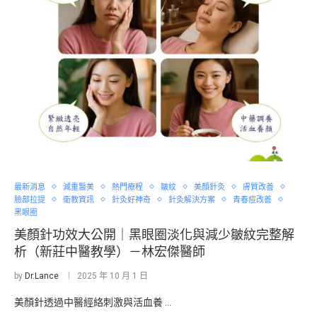
最新消息
減重醫美
熱門療程
皺紋
美顏針灸
膚質改善
臉部拉提
衛教資訊
針灸好神奇
針灸解決方案
青春痘改善
黑眼圈
美顏針功效大公開｜黑眼圈淡化與減少皺紋完整解
析（新莊中醫教學）－林宏傑醫師
by
Dr.Lance
2025 年 10 月 1 日
美顏針透過中醫經絡刺激與活血養 …