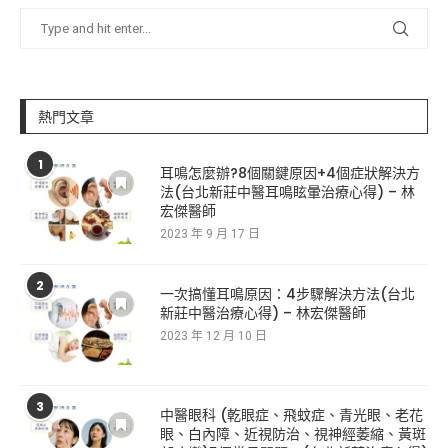
熱門文章
1
耳鳴怎麼辦?8個關鍵原因+4個症狀解決方
法(台北新莊中醫耳鳴眩暈治療心得) – 林
宏傑醫師
2023 年 9 月 17 日
2
一次搞懂耳鳴原因：4步驟解決方法(台北
新莊中醫治療心得) – 林宏傑醫師
2023 年 12 月 10 日
3
中醫眼科 (乾眼症、飛蚊症、青光眼、老花
眼、白內障、近視防治、視神經萎縮、黃斑