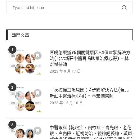
熱門文章
1
耳鳴怎麼辦?8個關鍵原因+4個症狀解決方
法(台北新莊中醫耳鳴眩暈治療心得) – 林
宏傑醫師
2023 年 9 月 17 日
2
一次搞懂耳鳴原因：4步驟解決方法(台北
新莊中醫治療心得) – 林宏傑醫師
2023 年 12 月 10 日
3
中醫眼科 (乾眼症、飛蚊症、青光眼、老花
眼、白內障、近視防治、視神經萎縮、黃斑