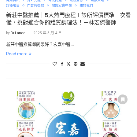
健康資訊
好評見證
常見問題
最新消息
衛教資訊
診療項目
門診與衛教
關於宏嘉中醫
關於我們
新莊中醫推薦｜5大熱門療程＋診所評價標準一次看
懂，挑對適合你的體質調理法！－林宏傑醫師
by
Dr.Lance
2025 年 5 月 4 日
新莊中醫推薦哪間最好？宏嘉中醫 …
Read more