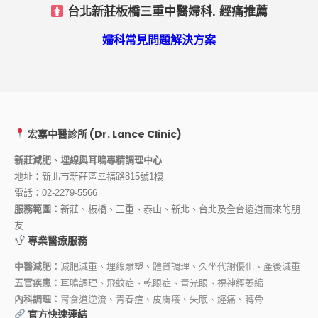
台北新莊板橋三重中醫婦科. 經痛推薦
婦科常見問題解決方案
宏嘉中醫診所 (Dr. Lance Clinic)
新莊減肥、埋線與耳鳴專精調理中心
地址：新北市新莊區幸福路815號1樓
電話：
02-2279-5566
服務範圍：
新莊、板橋、三重、泰山、新北、台北及全台遠道而來的朋
友
專業醫療服務
中醫減肥：
減肥減重、埋線雕塑、體質調理、久坐代謝優化、產後減重
五官疾患：
耳鳴調理、飛蚊症、乾眼症、青光眼、視神經萎縮
內科調理：
胃食道逆流、青春痘、皮膚癢、失眠、經痛、轉骨
官方快速連結