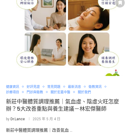
健康資訊
好評見證
常見問題
最新消息
衛教資訊
診療項目
門診與衛教
關於宏嘉中醫
關於我們
新莊中醫體質調理推薦｜氣血虛、陰虛火旺怎麼
辦？5大改善重點與養生建議－林宏傑醫師
by
Dr.Lance
2025 年 5 月 4 日
新莊中醫體質調理推薦｜改善氣血 …