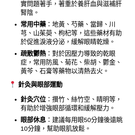
實問題著手，著重於養肝血與滋補肝
腎陰。
常用中藥
：地黃、芍藥、當歸、川
芎、山茱萸、枸杞等，這些藥材有助
於促進淚液分泌，緩解眼睛乾燥。
疏散鬱熱
：對於因壓力導致的乾眼
症，常用防風、菊花、柴胡、鬱金、
黃芩、石膏等藥物以清熱去火。
針灸與眼部運動
針灸穴位
：攢竹、絲竹空、睛明等，
有助於增強眼部循環和緩解壓力。
眼部休息
：建議每用眼50分鐘後遠眺
10分鐘，幫助眼肌放鬆。