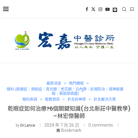
最新消息
熱門療程
眼科 (乾眼症｜飛蚊症｜青光眼｜老花眼｜白內障｜近視防治｜視神經萎
縮｜黃斑部病變)
眼科疾病
衛教資訊
針灸好神奇
針灸解決方案
乾眼症如何治療?6個關鍵知識(台北新莊中醫教學)
–林宏傑醫師
2024 年 7 月 26 日
0 comments
by
Dr.Lance
Bookmark