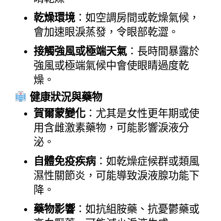
乾燥環境
：如空調房間或乾燥氣候，
會加速眼淚蒸發，令眼部乾澀。
接觸強風或極端天氣
：長時間暴露於
強風或極端氣候中會使眼睛過度乾
燥。
 健康狀況與藥物
賀爾蒙變化
：尤其是女性更年期或使
用含雌激素藥物，可能影響淚液分
泌。
自體免疫疾病
：如乾燥症候群或類風
濕性關節炎，可能導致淚液腺功能下
降。
藥物影響
：如抗組胺藥、抗憂鬱藥或