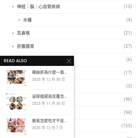
神經｜腦｜心血管疾病
(13)
水腫
(4)
耳鼻喉
(21)
肝膽腸胃
(27)
便祕
(6)
READ ALSO
蕁麻疹為什麼一直...
胃食道逆流
(17)
2025 年 12 月 30 日
腹瀉
(3)
泌尿道感染反覆怎...
針灸好神奇
(96)
2025 年 11 月 30 日
針灸解決方案
(94)
脹氣怎麼吃才不反...
門診與衛教
(153)
2025 年 12 月 7 日