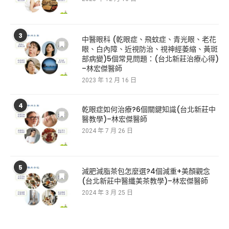
3
中醫眼科 (乾眼症、飛蚊症、青光眼、老花
眼、白內障、近視防治、視神經萎縮、黃斑
部病變)5個常見問題：(台北新莊治療心得)
–林宏傑醫師
2023 年 12 月 16 日
4
乾眼症如何治療?6個關鍵知識(台北新莊中
醫教學)–林宏傑醫師
2024 年 7 月 26 日
5
減肥減脂茶包怎麼選?4個減重+美顏觀念
(台北新莊中醫纖美茶教學)–林宏傑醫師
2024 年 3 月 25 日