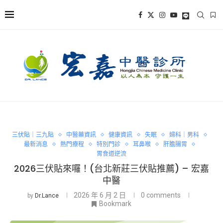
三伏貼｜三九貼
中醫藥資訊
健康資訊
失眠
婦科｜男科
最新消息
熱門療程
特別門診
耳鼻喉
肝膽腸胃
胃食道逆流
2026三伏貼來囉！(台北新莊三伏貼推薦) – 宏嘉
中醫
2026 年 6 月 2 日
0 comments
by
Dr.Lance
Bookmark