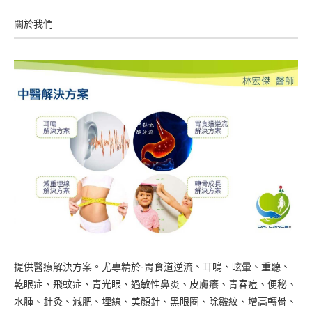
關於我們
提供醫療解決方案。尤專精於-胃食道逆流、耳鳴、眩暈、重聽、
乾眼症、飛蚊症、青光眼、過敏性鼻炎、皮膚癢、青春痘、便秘、
水腫、針灸、減肥、埋線、美顏針、黑眼圈、除皺紋、增高轉骨、