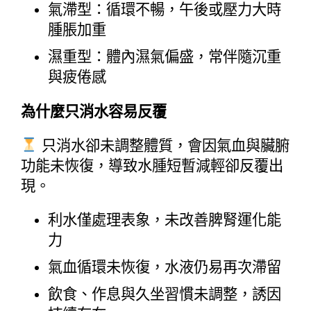
氣滯型：循環不暢，午後或壓力大時
腫脹加重
濕重型：體內濕氣偏盛，常伴隨沉重
與疲倦感
為什麼只消水容易反覆
 只消水卻未調整體質，會因氣血與臟腑
功能未恢復，導致水腫短暫減輕卻反覆出
現。
利水僅處理表象，未改善脾腎運化能
力
氣血循環未恢復，水液仍易再次滯留
飲食、作息與久坐習慣未調整，誘因