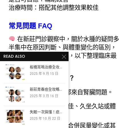
治療時間：搭配其他調整效果較佳
常見問題 FAQ
 在新莊門診觀察中，關於水腫的疑問多
半集中在原因判斷、與體重變化的區別，
以及是否需要長期用藥，以下整理臨床最
READ ALSO
常被詢問的重點。
板橋耳鳴治療全攻...
2025 年 9 月 15 日
水腫一定是腎臟不好嗎？
新莊青春痘全攻略...
 不一定，水腫並非都來自腎臟問題。
2025 年 3 月 16 日
許多水腫與循環不佳、久坐久站或體
失眠一次搞懂！症...
質失衡有關
2025 年 10 月 22 日
腎臟相關水腫通常合併尿量變化或其