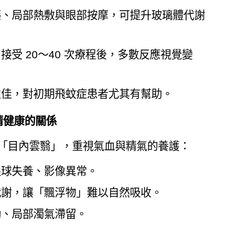
藥、局部熱敷與眼部按摩，可提升玻璃體代謝
受 20～40 次療程後，多數反應視覺變
性佳，對初期飛蚊症患者尤其有幫助。
睛健康的關係
的「目內雲翳」，重視氣血與精氣的養護：
眼球失養、影像異常。
代謝，讓「飄浮物」難以自然吸收。
動、局部濁氣滯留。