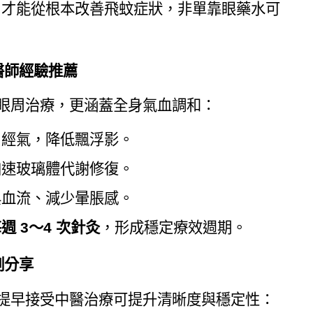
」才能從根本改善飛蚊症狀，非單靠眼藥水可
醫師經驗推薦
是眼周治療，更涵蓋全身氣血調和：
周經氣，降低飄浮影。
加速玻璃體代謝修復。
與血流、減少暈脹感。
週 3～4 次針灸
，形成穩定療效週期。
例分享
，提早接受中醫治療可提升清晰度與穩定性：