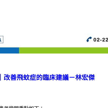
｜改善飛蚊症的臨床建議－林宏傑