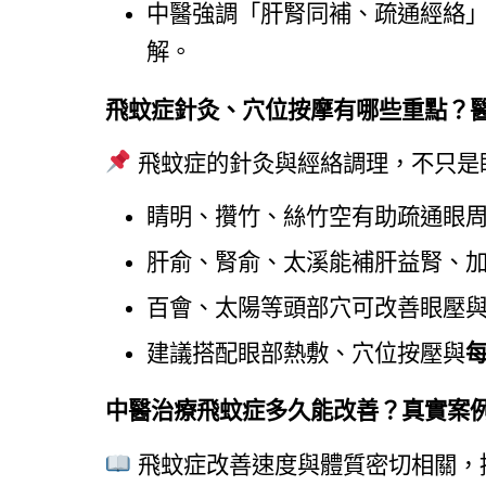
中醫強調「肝腎同補、疏通經絡
解。
飛蚊症針灸、穴位按摩有哪些重點？
 飛蚊症的針灸與經絡調理，不只
睛明、攢竹、絲竹空有助疏通眼
肝俞、腎俞、太溪能補肝益腎、
百會、太陽等頭部穴可改善眼壓
建議搭配眼部熱敷、穴位按壓與
每
中醫治療飛蚊症多久能改善？真實案
 飛蚊症改善速度與體質密切相關