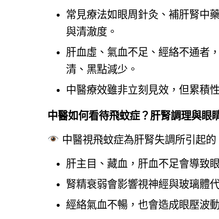
常見療法如眼周針灸、補肝腎中
與清澈度。
肝血虛、氣血不足、經絡不通者，接
清、黑點減少。
中醫療效雖非立刻見效，但累積
中醫如何看待飛蚊症？肝腎調理與眼
 中醫視飛蚊症為肝腎失調所引起
肝主目、藏血，肝血不足會導致
腎精衰弱會影響視神經與玻璃體
經絡氣血不暢，也會造成眼壓波