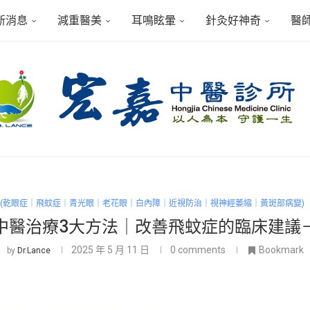
新消息
減重醫美
耳鳴眩暈
針灸好神奇
醫
 (乾眼症｜飛蚊症｜青光眼｜老花眼｜白內障｜近視防治｜視神經萎縮｜黃斑部病變)
中醫治療3大方法｜改善飛蚊症的臨床建議
2025 年 5 月 11 日
0 comments
Bookmark
by
Dr.Lance