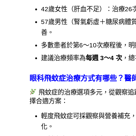
42歲女性（肝血不足）：治療2
57歲男性（腎氣虧虛＋糖尿病體
善。
多數患者於第6～10次療程後，
建議治療頻率為
每週 3～4 次
，總
眼科飛蚊症治療方式有哪些？醫
 飛蚊症的治療選項多元，從觀察
擇合適方案：
輕度飛蚊症可採觀察與營養補充，
化。