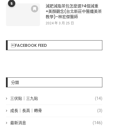
5
減肥減脂茶包怎麼選?4個減重
+美顏觀念(台北新莊中醫纖美茶
教學)–林宏傑醫師
2024 年 3 月 25 日
FACEBOOK FEED
分類
三伏貼｜三九貼
(14)
成長｜長高｜轉骨
(3)
最新消息
(146)