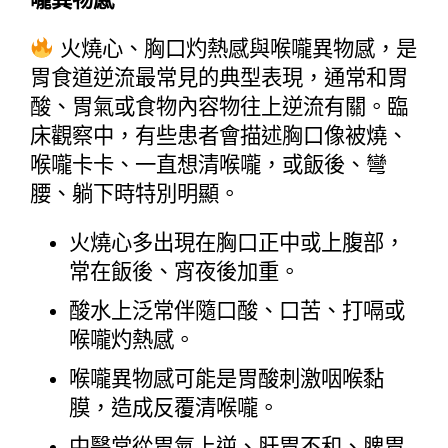
嚨異物感
 火燒心、胸口灼熱感與喉嚨異物感，是
胃食道逆流最常見的典型表現，通常和胃
酸、胃氣或食物內容物往上逆流有關。臨
床觀察中，有些患者會描述胸口像被燒、
喉嚨卡卡、一直想清喉嚨，或飯後、彎
腰、躺下時特別明顯。
火燒心多出現在胸口正中或上腹部，
常在飯後、宵夜後加重。
酸水上泛常伴隨口酸、口苦、打嗝或
喉嚨灼熱感。
喉嚨異物感可能是胃酸刺激咽喉黏
膜，造成反覆清喉嚨。
中醫常從胃氣上逆、肝胃不和、脾胃