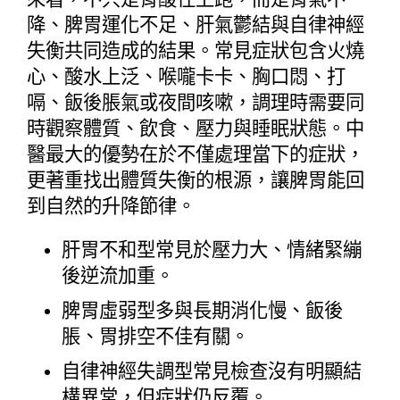
降、脾胃運化不足、肝氣鬱結與自律神經
失衡共同造成的結果。常見症狀包含火燒
心、酸水上泛、喉嚨卡卡、胸口悶、打
嗝、飯後脹氣或夜間咳嗽，調理時需要同
時觀察體質、飲食、壓力與睡眠狀態。中
醫最大的優勢在於不僅處理當下的症狀，
更著重找出體質失衡的根源，讓脾胃能回
到自然的升降節律。
肝胃不和型常見於壓力大、情緒緊繃
後逆流加重。
脾胃虛弱型多與長期消化慢、飯後
脹、胃排空不佳有關。
自律神經失調型常見檢查沒有明顯結
構異常，但症狀仍反覆。