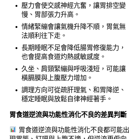
壓力會使交感神經亢奮，讓胃排空變
慢、胃部張力升高。
情緒緊繃會讓氣機升降不順，胃氣無
法順利往下走。
長期睡眠不足會降低腸胃修復能力，
也會提高食道灼熱感敏感度。
久坐、肩頸緊繃與呼吸淺短，可能讓
橫膈膜與上腹壓力增加。
調理方向可從疏肝理氣、和胃降逆、
穩定睡眠與放鬆自律神經著手。
胃食道逆流與功能性消化不良的差異判斷
 胃食道逆流與功能性消化不良都可能出
現胃脹、打嗝與上腹不適，但逆流更偏向