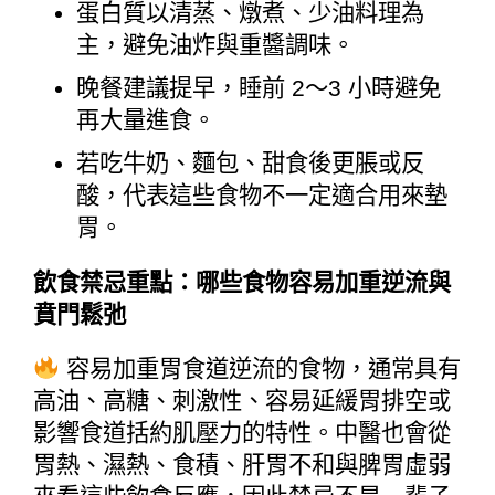
蛋白質以清蒸、燉煮、少油料理為
主，避免油炸與重醬調味。
晚餐建議提早，睡前 2～3 小時避免
再大量進食。
若吃牛奶、麵包、甜食後更脹或反
酸，代表這些食物不一定適合用來墊
胃。
飲食禁忌重點：哪些食物容易加重逆流與
賁門鬆弛
 容易加重胃食道逆流的食物，通常具有
高油、高糖、刺激性、容易延緩胃排空或
影響食道括約肌壓力的特性。中醫也會從
胃熱、濕熱、食積、肝胃不和與脾胃虛弱