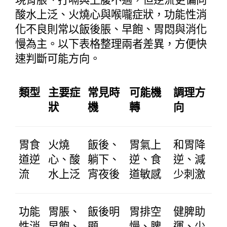
酸水上泛、火燒心與喉嚨症狀，功能性消
化不良則常以飯後脹、早飽、胃悶與消化
慢為主。以下表格整理兩者差異，方便快
速判斷可能方向。
類型
主要症
常見時
可能機
調理方
狀
機
轉
向
胃食
火燒
飯後、
胃氣上
和胃降
道逆
心、酸
躺下、
逆、食
逆、減
流
水上泛
宵夜後
道敏感
少刺激
功能
胃脹、
飯後明
胃排空
健脾助
性消
早飽、
顯
慢、脾
運、少