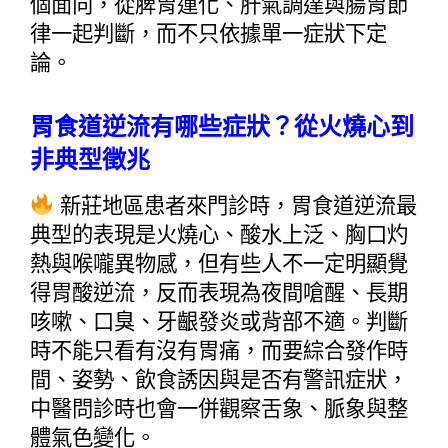
個面向，從脾胃運化、肝氣調達與腸胃節
律一起判斷，而不只依據單一症狀下定
論。
胃食道逆流有哪些症狀？從火燒心到
非典型徵兆
 新莊地區患者來門診時，胃食道逆流最
典型的表現是火燒心、酸水上泛、胸口灼
熱與喉嚨異物感，但有些人不一定明顯覺
得胃酸逆流，反而表現為夜間嗆醒、長期
咳嗽、口臭、牙齦發炎或背部不適。判斷
時不能只看有沒有胃痛，而要綜合發作時
間、姿勢、飲食誘因與是否有警訊症狀，
中醫問診時也會一併觀察舌象、脈象與整
體氣色變化。