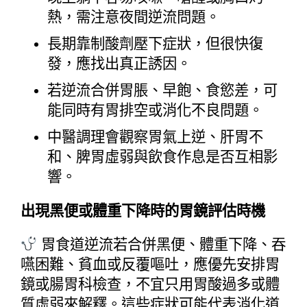
熱，需注意夜間逆流問題。
長期靠制酸劑壓下症狀，但很快復
發，應找出真正誘因。
若逆流合併胃脹、早飽、食慾差，可
能同時有胃排空或消化不良問題。
中醫調理會觀察胃氣上逆、肝胃不
和、脾胃虛弱與飲食作息是否互相影
響。
出現黑便或體重下降時的胃鏡評估時機
 胃食道逆流若合併黑便、體重下降、吞
嚥困難、貧血或反覆嘔吐，應優先安排胃
鏡或腸胃科檢查，不宜只用胃酸過多或體
質虛弱來解釋。這些症狀可能代表消化道