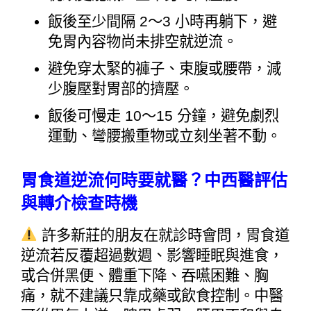
飯後至少間隔 2～3 小時再躺下，避
免胃內容物尚未排空就逆流。
避免穿太緊的褲子、束腹或腰帶，減
少腹壓對胃部的擠壓。
飯後可慢走 10～15 分鐘，避免劇烈
運動、彎腰搬重物或立刻坐著不動。
胃食道逆流何時要就醫？中西醫評估
與轉介檢查時機
 許多新莊的朋友在就診時會問，胃食道
逆流若反覆超過數週、影響睡眠與進食，
或合併黑便、體重下降、吞嚥困難、胸
痛，就不建議只靠成藥或飲食控制。中醫