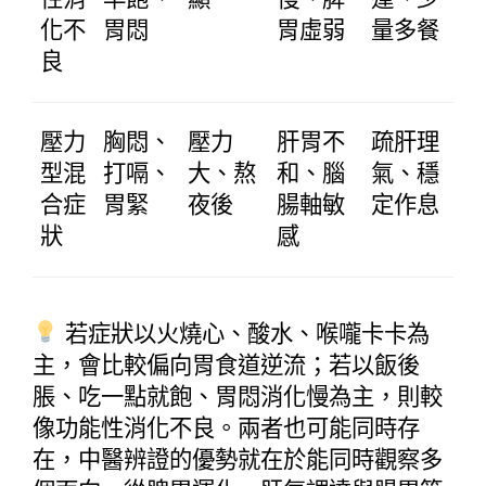
化不
胃悶
胃虛弱
量多餐
良
壓力
胸悶、
壓力
肝胃不
疏肝理
型混
打嗝、
大、熬
和、腦
氣、穩
合症
胃緊
夜後
腸軸敏
定作息
狀
感
 若症狀以火燒心、酸水、喉嚨卡卡為
主，會比較偏向胃食道逆流；若以飯後
脹、吃一點就飽、胃悶消化慢為主，則較
像功能性消化不良。兩者也可能同時存
在，中醫辨證的優勢就在於能同時觀察多