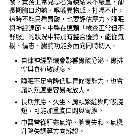
關。實務上常見患者胃鏡結果不嚴重，卻
長期胸口灼熱、喉嚨異物感、打嗝不止，
這時不能只看胃酸，也要評估壓力、睡眠
與神經調節。中醫在這類「檢查正常但不
舒服」的狀況中特別有整合優勢，能從氣
機、情志、臟腑功能多面向同時切入。
自律神經緊繃會影響胃酸分泌、胃排
空與食道敏感度。
睡眠不足會降低腸胃修復能力，也會
讓灼熱感更容易被放大。
長期焦慮、久坐、肩頸緊繃與呼吸淺
短，可能加重胸口悶與胃脹。
中醫常從肝鬱氣滯、脾胃失和、氣機
升降失調等方向辨證。