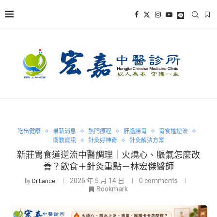
吃出健康
最新消息
熱門療程
肝膽腸胃
胃食道逆流
衛教資訊
針灸好神奇
針灸解決方案
新莊胃食道逆流中醫調理｜火燒心、脹氣怎麼改
善？飲食＋針灸重點－林宏傑醫師
2026 年 5 月 14 日
0 comments
by
Dr.Lance
Bookmark