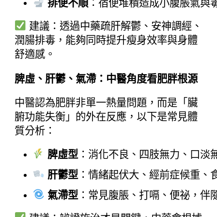
排便不順
：宿便堆積造成小腹脹氣與
建議：透過中藥疏肝解鬱、安神調經、
潤腸排毒，能夠同時提升瘦身效率與身體
舒適感。
脾虛、肝鬱、氣滯：中醫角度看肥胖根源
中醫認為肥胖非單一熱量問題，而是「臟
腑功能失衡」的外在反應，以下是常見體
質分析：
脾虛型
：消化不良、四肢無力、口淡
肝鬱型
：情緒起伏大、經前症候重、
氣滯型
：常見腹脹、打嗝、便祕，伴