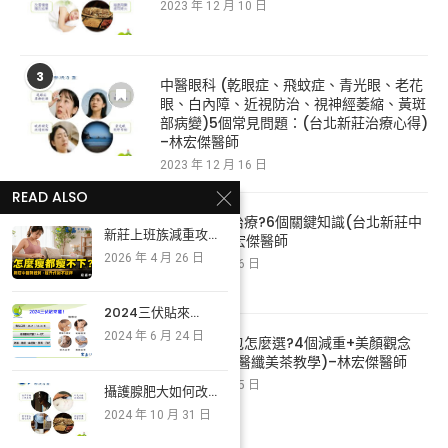
2023 年 12 月 10 日
3
中醫眼科 (乾眼症、飛蚊症、青光眼、老花
眼、白內障、近視防治、視神經萎縮、黃斑
部病變)5個常見問題：(台北新莊治療心得)
–林宏傑醫師
2023 年 12 月 16 日
READ ALSO
4
乾眼症如何治療?6個關鍵知識(台北新莊中
新莊上班族減重攻...
醫教學)–林宏傑醫師
2026 年 4 月 26 日
2024 年 7 月 26 日
2024三伏貼來...
5
2024 年 6 月 24 日
減肥減脂茶包怎麼選?4個減重+美顏觀念
(台北新莊中醫纖美茶教學)–林宏傑醫師
2024 年 3 月 25 日
攝護腺肥大如何改...
2024 年 10 月 31 日