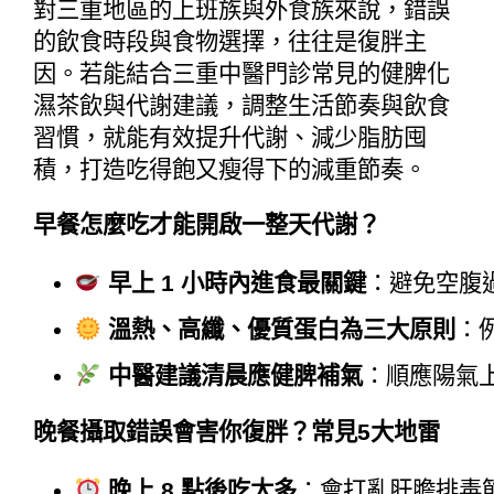
對三重地區的上班族與外食族來說，錯誤
的飲食時段與食物選擇，往往是復胖主
因。若能結合三重中醫門診常見的健脾化
濕茶飲與代謝建議，調整生活節奏與飲食
習慣，就能有效提升代謝、減少脂肪囤
積，打造吃得飽又瘦得下的減重節奏。
早餐怎麼吃才能開啟一整天代謝？
早上 1 小時內進食最關鍵
：避免空腹
溫熱、高纖、優質蛋白為三大原則
：
中醫建議清晨應健脾補氣
：順應陽氣
晚餐攝取錯誤會害你復胖？常見5大地雷
晚上 8 點後吃太多
：會打亂肝膽排毒