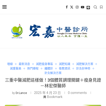
埋線
最新消息
減肥瘦身專區
減肥知識
減肥解決方案
減重醫美
熱門療程
纖體針
衛教資訊
針灸好神奇
針灸解決方案
三重中醫減肥這樣做！3個體質調理關鍵＋瘦身見證
－林宏傑醫師
2025 年 4 月 23 日
0 comments
by
Dr.Lance
Bookmark