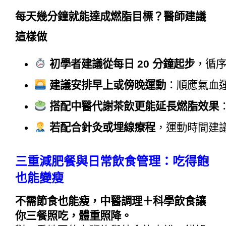
每天幾分鐘就能達成燃脂目標？醫師建議
這樣做
初學者建議從每日 20 分鐘起步
，循序
建議安排早上或傍晚運動
：順應氣血
搭配中醫代謝茶飲更能延長燃脂效果
若配合針灸或埋線療程
，運動時間建議
三重減肥餐與日常飲食管理：吃得飽
也能變瘦
不需節食也能瘦，中醫調理＋科學飲食讓
你三餐照吃，體重照降。