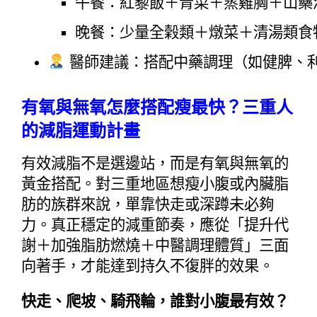
午餐：紅藜飯＋青菜＋蒸雞胸＋山藥
晚餐：少量全榖類＋燉菜＋清湯類食
 醫師建議：搭配中藥調理（如健脾、
有氧與無氧怎麼搭配瘦最快？三重人
的減脂運動計畫
有效減脂不是選邊站，而是有氧與無氧的
黃金搭配。對三重地區想瘦小腹或內臟脂
肪的族群來說，單靠快走或深蹲未必夠
力。真正穩定的減重節奏，應從「提升代
謝＋加強脂肪燃燒＋中醫調理體質」三面
向著手，才能達到持久不復胖的效果。
快走、爬坡、騎飛輪，誰對小腹最有效？