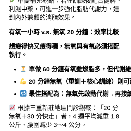
中醫補充觀點：若在訓練後配合健脾、
利濕中藥，可進一步強化脂肪代謝力，達
到內外兼顧的消脂效果。
有氧一小時 v.s. 無氧 20 分鐘：效率比較
想瘦得快又瘦得穩，無氧與有氧必須搭配
執行。
單做 60 分鐘有氧雖燃脂多，但代謝
20 分鐘無氧（重訓＋核心訓練）則
最佳搭配為：無氧先啟動代謝→再接
根據三重新莊地區門診觀察：「20 分
無氧＋30 分快走」者，4 週平均減重 1.8
公斤、腰圍減少 3～4 公分。