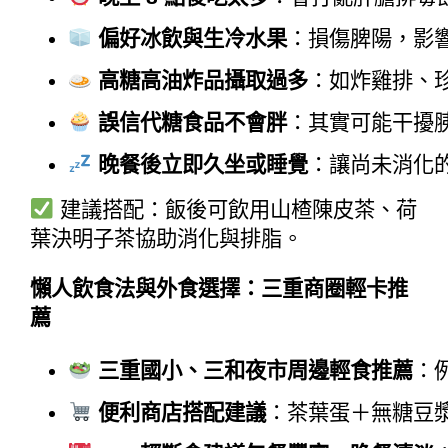
偏好冰飲與生冷水果
：損傷脾陽，影
高糖高油炸品攝取過多
：如炸雞排、
誤信代糖食品不會胖
：其實可能干擾
晚餐後立即久坐或睡覺
：讓尚未消化
建議搭配：飯後可飲用山楂陳皮茶、荷
葉決明子茶協助消化與排脂。
懶人飲食法與外食選擇：三重商圈輕卡推
薦
三重國小、三和夜市周邊輕食推薦
：
便利商店搭配建議
：茶葉蛋＋無糖豆漿