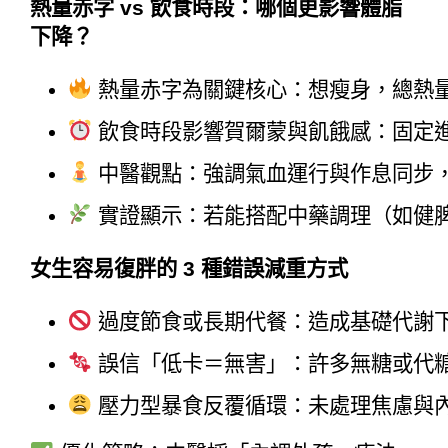
熱量赤字 vs 飲食時段：哪個更影響體脂
下降？
 熱量赤字為關鍵核心：想瘦身，總熱
 飲食時段影響賀爾蒙與飢餓感：固定
 中醫觀點：強調氣血運行與作息同步
 實證顯示：若能搭配中藥調理（如健
女生容易復胖的 3 種錯誤減重方式
 過度節食或長期代餐：造成基礎代謝
 誤信「低卡＝無害」：許多無糖或代
 壓力型暴食反覆循環：未處理焦慮與