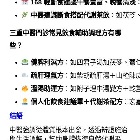
168 輕斷食建議午餐豐富、晚餐清淡
中醫建議斷食搭配代謝茶飲
：如茯苓
三重中醫門診常見飲食輔助調理方有哪
些？
健脾利濕方
：如四君子湯加茯苓、薏
疏肝理氣方
：如柴胡疏肝湯＋山楂陳
溫陽助運方
：如附子理中湯變方＋乾
個人化飲食建議單＋代謝茶配方
：宏
結語
中醫強調從體質根本出發，透過辨證施治
與生活調整，幫助身體恢復自然代謝平