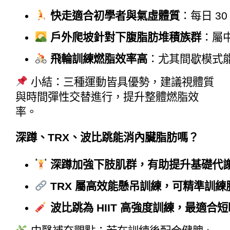
快走適合初學者與氣虛體質
：每日 3
戶外爬坡針對下腹脂肪堆積族群
：屬
飛輪訓練燃脂效率高
：尤其間歇模式
小結：三種運動皆具優勢，建議視體質
與時間彈性交替進行，提升整體燃脂效
率。
深蹲、
TRX
、波比跳能消內臟脂肪嗎？
深蹲加強下肢肌群，有助提升基礎代
TRX 屬高效能懸吊訓練，可精準訓
波比跳為 HIIT 高強度訓練，最適